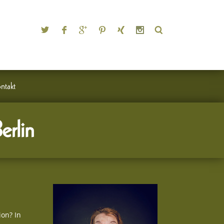
ntakt
erlin
on? In