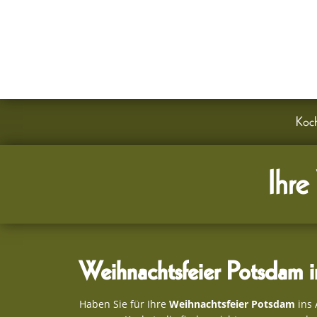
STEFFI METZ
Kochschule | Events | Feinkost
Haeckelstr. 53
14471 Potsdam
Koch
Ihre
Weihnachtsfeier Potsdam i
Haben Sie für Ihre
Weihnachtsfeier Potsdam
ins 