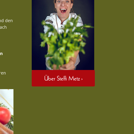
und den
ach
en
ren
Über Steffi Metz ›