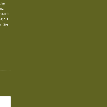
che
anz
stärkt
g als
n Sie