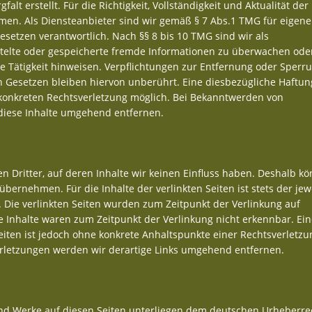
alt erstellt. Für die Richtigkeit, Vollständigkeit und Aktualität der
en. Als Diensteanbieter sind wir gemäß § 7 Abs.1 TMG für eigene
esetzen verantwortlich. Nach §§ 8 bis 10 TMG sind wir als
ittelte oder gespeicherte fremde Informationen zu überwachen ode
e Tätigkeit hinweisen. Verpflichtungen zur Entfernung oder Sperr
Gesetzen bleiben hiervon unberührt. Eine diesbezügliche Haftung
 konkreten Rechtsverletzung möglich. Bei Bekanntwerden von
diese Inhalte umgehend entfernen.
n Dritter, auf deren Inhalte wir keinen Einfluss haben. Deshalb k
bernehmen. Für die Inhalte der verlinkten Seiten ist stets der jew
. Die verlinkten Seiten wurden zum Zeitpunkt der Verlinkung auf
 Inhalte waren zum Zeitpunkt der Verlinkung nicht erkennbar. Ein
Seiten ist jedoch ohne konkrete Anhaltspunkte einer Rechtsverletzu
rletzungen werden wir derartige Links umgehend entfernen.
 und Werke auf diesen Seiten unterliegen dem deutschen Urheberre