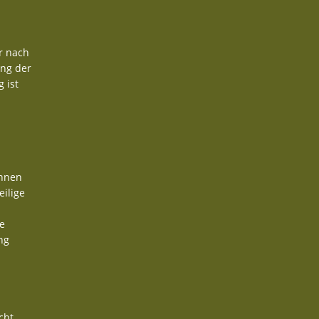
r nach
ung der
 ist
önnen
eilige
e
ng
cht.