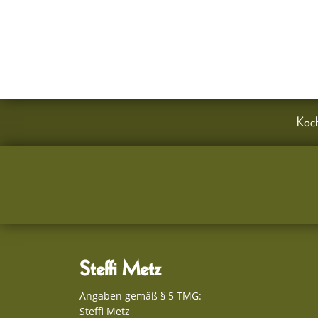
STEFFI METZ
Kochschule | Events | Feinkost
Haeckelstr. 53
14471 Potsdam
Koch
Steffi Metz
Angaben gemäß § 5 TMG:
Steffi Metz