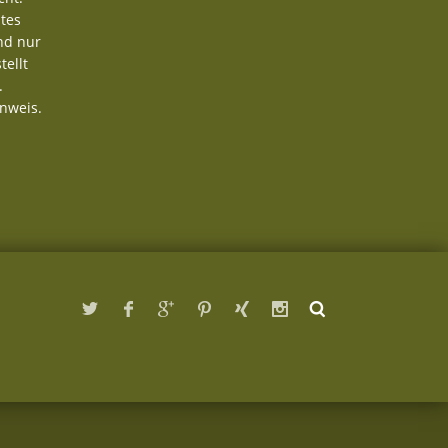
tes
nd nur
tellt
.
nweis.